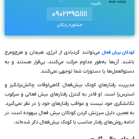
بگیرید.
اجتناب از خستگی
۰۹۰۲۳۹۵۱۱۱۱
بهبود دامنه توجه کودک
مشاوره رایگان
صبر و حوصله در هنگام برخورد با کودک
تشویق ویژگی‌های منحصربه‌فرد کودکان
تقویت مهارت‌های اجتماعی
می‌توانند گردبادی از انرژی، هیجان و هرج‌ومرج
کودکان بیش فعال
باشند. آن‌ها به‌طور مداوم حرکت می‌کنند،‌ بی‌قرار هستند و به
تشویق به فعالیت‌های خلاقانه
دستوالعمل‌ها یا دستورات شما توجهی نمی‌کنند.
ایجاد روال مشخصی برای خواب
مدیریت رفتار‌های کودک بیش‌فعال گاهی‌اوقات چالش‌برانگیز و
حق انتخاب
استرس‌زا است. او قادر به کنترل رفتارهای بیش فعالی و سرکوب
فراهم کردن ابزارهای حسی
تکانشگری خود نیست و عواقب رفتارهای خود را در نظر نمی‌گیرد.
استفاده از وسایل کمک بصری
به همین دلیل سرزنش کردن کودکان بیش فعال بیهوده است. در
ادامه روش‌های رفتار مناسب با کودک بیش‌فعال ذکر شده‌اند:
پرهیز از حضور در تجمعات بزرگ
جمع‌بندی